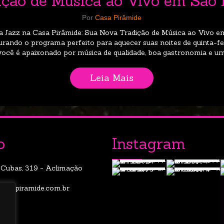
ição de Música ao Vivo em São 
Por
Casa Pirâmide
a Jazz na Casa Pirâmide: Sua Nova Tradição de Música ao Vivo 
rando o programa perfeito para aquecer suas noites de quinta-f
você é apaixonado por música de qualidade, boa gastronomia e um 
Leia Mais
about Quinta Jazz 
o
Instagram
 Cubas, 319 - Aclimação
casapiramide.com.br