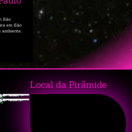
Paulo
em São
eira em São
ambiente...
na Casa Pirâmide: Sua Nova Tradição de Música 
Local da Pirâmide